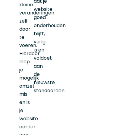
dat je
kleine
website
veranderingen
goed
zelf
onderhouden
door
blijft,
te
veilig
voeren.
is en
Hierdoor
voldoet
loop
aan
je
de
mogelijk
nieuwste
omzet
standaarden.
mis
en is
je
website
eerder
een