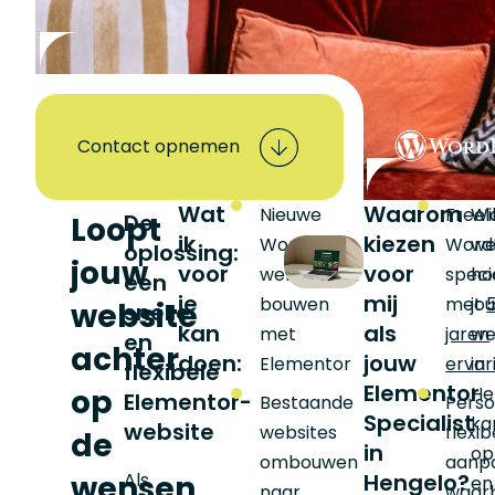
Contact opnemen
Wat
Waarom
Nieuwe
Freel
Wil
De
Loopt
ik
kiezen
WordPress
Word
we
oplossing:
jouw
voor
voor
websites
specia
ho
een
je
mij
bouwen
met
jo
website
snelle
kan
als
met
jaren
we
en
achter
doen:
jouw
Elementor
ervar
in
flexibele
Elementor
op
He
Elementor-
Bestaande
Perso
Specialist
ka
website
websites
flexib
de
in
op
ombouwen
aanp
wensen
Als
Hengelo?
en
naar
waarbi