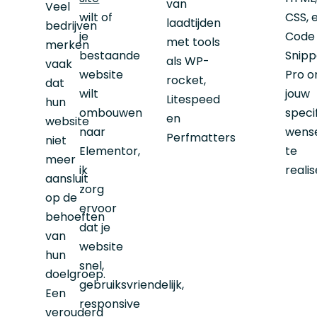
van
Veel
wilt of
CSS, 
laadtijden
bedrijven
je
Code
met tools
merken
bestaande
Snipp
als WP-
vaak
website
Pro 
rocket,
dat
wilt
jouw
Litespeed
hun
ombouwen
speci
en
website
naar
wens
Perfmatters
niet
Elementor,
te
meer
ik
reali
aansluit
zorg
op de
ervoor
behoeften
dat je
van
website
hun
snel,
doelgroep.
gebruiksvriendelijk,
Een
responsive
verouderd