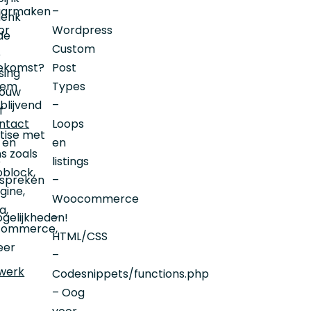
aarmaken
–
enk
or
Wordpress
de
Custom
e
ekomst?
Post
sing
eem
Types
jouw
jblijvend
–
f
ntact
Loops
tise met
 en
en
ns zoals
e
listings
block,
spreken
–
gine,
Woocommerce
a,
gelijkheden!
–
ommerce,
HTML/CSS
eer
–
werk
Codesnippets/functions.php
– Oog
,