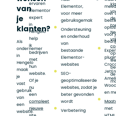
ervaren
kl
Elementor,
meed
van
Elementor
vo
voor meer
over 
je
expert
de
gebruiksgemak
best
in
to
klanten?
oplos
Ondersteuning
Hengelo
N
voor 
en onderhoud
help
vri
bedrij
Als
van
ik
co
ondernemer
bestaande
Exper
bedrijven
op
in
Elementor-
plugi
met
w
Hengelo
websites
Croco
hun
be
maak
JetEn
website.
SEO-
de
je
Ameli
Of je
geoptimaliseerde
mo
vast
Wooc
nu
websites, zodat je
gebruik
en m
een
beter gevonden
van
compleet
wordt
Maat
een
nieuwe
met
Verbetering
website.
site
HTML