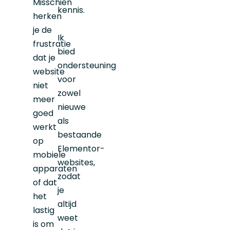
Misschien
kennis.
herken
je de
Ik
frustratie
bied
dat je
ondersteuning
website
voor
niet
zowel
meer
nieuwe
goed
als
werkt
bestaande
op
Elementor-
mobiele
websites,
apparaten
zodat
of dat
je
het
altijd
lastig
weet
is om