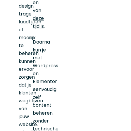
en
design,
van
trage
deze
laadtijden
tijd is
.
of
moeilijk
Daarna
te
kun je
beheren
met
kunnen
Wordpress
ervoor
en
zorgen
Elementor
dat je
eenvoudig
klanten
zelf
wegblijven
content
van
beheren,
jouw
zonder
website.
technische